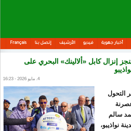
أخبار جهوية
فيديو
الأرشيف
إتصل بنا
Français
تنجز إنزال كابل «ألالينك» البحري على
اذيبو
4. مايو 2026 - 16:23
 التحول
صرنة
حمد سالم
نة نواذيبو،