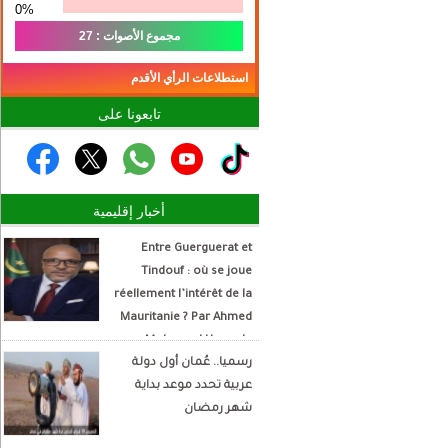
0%
مجموع الأصوات : 27
استطلاعات الرأي الأقدم
تابعونا على
أخبار إقليمية
Entre Guerguerat et
Tindouf : où se joue
réellement l’intérêt de la
Mauritanie ? Par Ahmed
Mohamed Hamada
رسميا.. عُمان أول دولة
Écrivain et analyste
عربية تحدد موعد بداية
politique
شهر رمضان