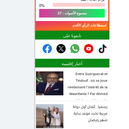
0%
مجموع الأصوات : 27
استطلاعات الرأي الأقدم
تابعونا على
أخبار إقليمية
Entre Guerguerat et
Tindouf : où se joue
réellement l’intérêt de la
Mauritanie ? Par Ahmed
Mohamed Hamada
رسميا.. عُمان أول دولة
Écrivain et analyste
عربية تحدد موعد بداية
politique
شهر رمضان