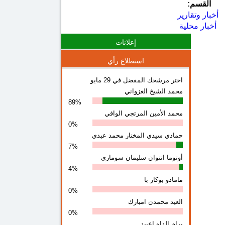
القسم:
أخبار وتقارير
أخبار محلية
إعلانات
استطلاع رأي
اختر مرشحك المفضل في 29 مايو
محمد الشيخ الغزواني
89%
محمد الأمين المرتجي الوافي
0%
حمادي سيدي المختار محمد عبدي
7%
أوتوما انتوان سلیمان سوماري
4%
مامادو بوكار با
0%
العيد محمدن امبارك
0%
برام الداه اعبيد