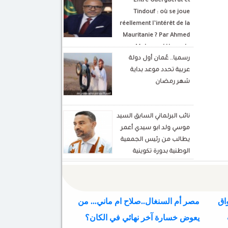
Entre Guerguerat et
Tindouf : où se joue
réellement l’intérêt de la
Mauritanie ? Par Ahmed
Mohamed Hamada
رسميا.. عُمان أول دولة
Écrivain et analyste
عربية تحدد موعد بداية
politique
شهر رمضان
نائب البرلماني السابق السيد
موسي ولد ابو سيدي أعمر
يطالب من رئيس الجمعية
الوطنية بدورة تكوينية
للنواب الجديد
اق
مصر أم السنغال..صلاح ام ماني... من
يعوض خسارة آخر نهائي في الكان؟