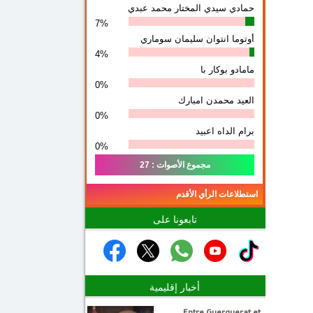
حمادي سيدي المختار محمد عبدي
7%
أوتوما انتوان سلیمان سوماري
4%
مامادو بوكار با
0%
العيد محمدن امبارك
0%
برام الداه اعبيد
0%
مجموع الأصوات : 27
استطلاعات الرأي الأقدم
تابعونا على
أخبار إقليمية