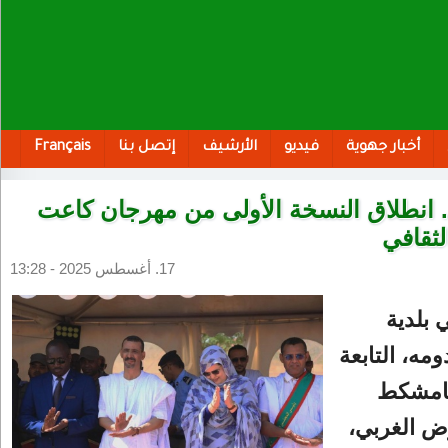
أخبار جهوية
فيديو
الأرشيف
إتصل بنا
Français
 انطلاق النسخة الأولى من مهرجان كاعت
لثقافي
17. أغسطس 2025 - 13:28
 بلدية
مه، التابعة
تامشكط
وض الغربي،