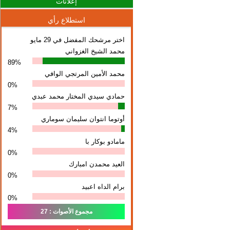
إعلانات
استطلاع رأي
اختر مرشحك المفضل في 29 مايو
محمد الشيخ الغزواني
89%
محمد الأمين المرتجي الوافي
0%
حمادي سيدي المختار محمد عبدي
7%
أوتوما انتوان سلیمان سوماري
4%
مامادو بوكار با
0%
العيد محمدن امبارك
0%
برام الداه اعبيد
0%
مجموع الأصوات : 27