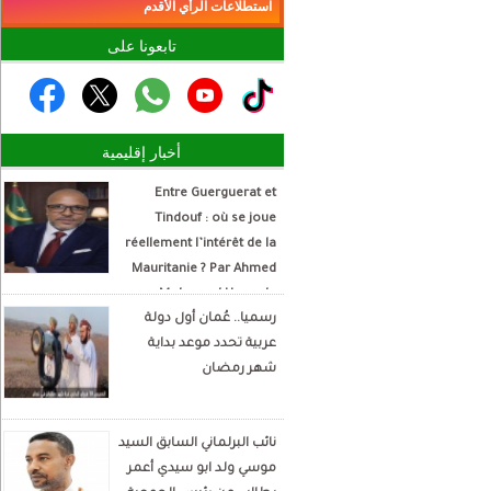
استطلاعات الرأي الأقدم
تابعونا على
أخبار إقليمية
Entre Guerguerat et
Tindouf : où se joue
réellement l’intérêt de la
Mauritanie ? Par Ahmed
Mohamed Hamada
رسميا.. عُمان أول دولة
Écrivain et analyste
عربية تحدد موعد بداية
politique
شهر رمضان
نائب البرلماني السابق السيد
موسي ولد ابو سيدي أعمر