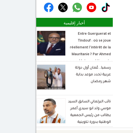
أخبار إقليمية
Entre Guerguerat et
Tindouf : où se joue
réellement l’intérêt de la
Mauritanie ? Par Ahmed
Mohamed Hamada
رسميا.. عُمان أول دولة
Écrivain et analyste
عربية تحدد موعد بداية
politique
شهر رمضان
نائب البرلماني السابق السيد
موسي ولد ابو سيدي أعمر
يطالب من رئيس الجمعية
الوطنية بدورة تكوينية
للنواب الجديد