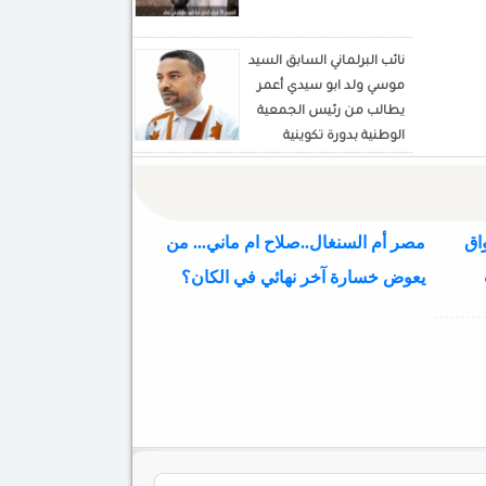
نائب البرلماني السابق السيد
موسي ولد ابو سيدي أعمر
يطالب من رئيس الجمعية
الوطنية بدورة تكوينية
للنواب الجديد
اق
مصر أم السنغال..صلاح ام ماني... من
يعوض خسارة آخر نهائي في الكان؟