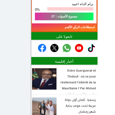
برام الداه اعبيد
0%
مجموع الأصوات : 27
استطلاعات الرأي الأقدم
تابعونا على
أخبار إقليمية
Entre Guerguerat et
Tindouf : où se joue
réellement l’intérêt de la
Mauritanie ? Par Ahmed
Mohamed Hamada
رسميا.. عُمان أول دولة
Écrivain et analyste
عربية تحدد موعد بداية
politique
شهر رمضان