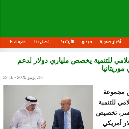
أخبار جهوية
فيديو
الأرشيف
إتصل بنا
Français
سلامي للتنمية يخصص ملياري دولار لدعم
 موريتانيا
16. يونيو 2025 - 23:16
 مجموعة
امي للتنمية
اسر، تخصيص
ار أمريكي