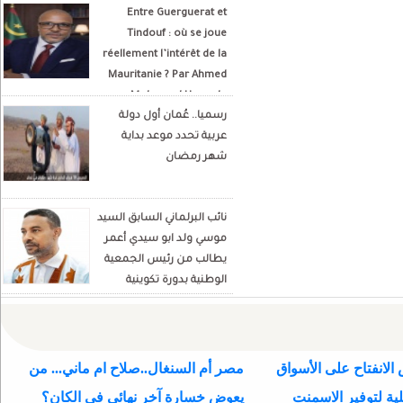
Entre Guerguerat et
Tindouf : où se joue
réellement l’intérêt de la
Mauritanie ? Par Ahmed
Mohamed Hamada
رسميا.. عُمان أول دولة
Écrivain et analyste
عربية تحدد موعد بداية
politique
شهر رمضان
نائب البرلماني السابق السيد
موسي ولد ابو سيدي أعمر
يطالب من رئيس الجمعية
الوطنية بدورة تكوينية
للنواب الجديد
الانفتاح على الأسواق
مصر أم السنغال..صلاح ام ماني... من
ية لتوفير الاسمنت
يعوض خسارة آخر نهائي في الكان؟