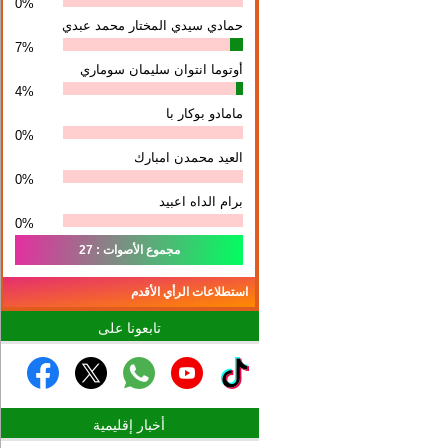
0%
حمادي سيدي المختار محمد عبدي
7%
أوتوما انتوان سلیمان سوماري
4%
مامادو بوكار با
0%
العيد محمدن امبارك
0%
برام الداه اعبيد
0%
مجموع الأصوات : 27
استطلاعات الرأي الأقدم
تابعونا على
أخبار إقليمية