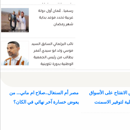
Mohamed Hamada
رسميا.. عُمان أول دولة
Écrivain et analyste
عربية تحدد موعد بداية
politique
شهر رمضان
نائب البرلماني السابق السيد
موسي ولد ابو سيدي أعمر
يطالب من رئيس الجمعية
الوطنية بدورة تكوينية
للنواب الجديد
الانفتاح على الأسواق
مصر أم السنغال..صلاح ام ماني... من
ية لتوفير الاسمنت
يعوض خسارة آخر نهائي في الكان؟