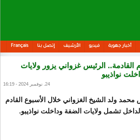
أخبار جهوية
فيديو
الأرشيف
إتصل بنا
Français
م القادمة.. الرئيس غزواني يزور ولايات
خلت نواذيبو
24. نوفمبر 2024 - 16:19
س محمد ولد الشيخ الغزواني خلال الأسبوع القادم
داخل تشمل ولايات الضفة وداخلت نواذيبو.