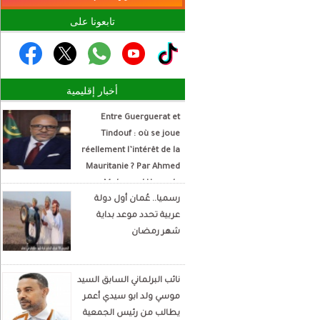
تابعونا على
أخبار إقليمية
Entre Guerguerat et
Tindouf : où se joue
réellement l’intérêt de la
Mauritanie ? Par Ahmed
Mohamed Hamada
رسميا.. عُمان أول دولة
Écrivain et analyste
عربية تحدد موعد بداية
politique
شهر رمضان
نائب البرلماني السابق السيد
موسي ولد ابو سيدي أعمر
يطالب من رئيس الجمعية