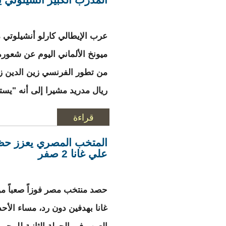
عرب الإيطالي كارلو أنشيلوتي 
ميونخ الألماني اليوم عن شعوره
من تطور الفرنسي زين الدين ز
ريال مدريد مشيرا إلى أنه "يست
قراءة
المزيد
حول المدرب الكبير 
المتخب المصري يعزز حظو
علي غانا 2 صفر
حصد منتخب مصر فوزاً صعباً من
غانا بهدفين دون رد، مساء الأحد