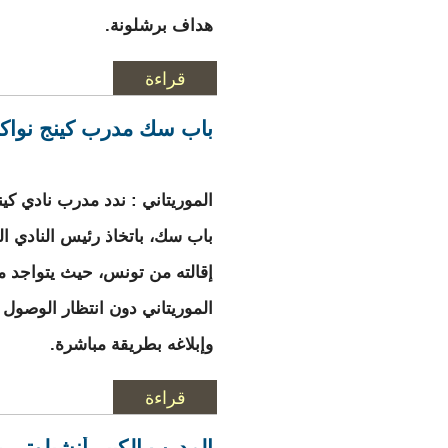
هداف برشلونة.
قراءة
المزيد
حول قائمة أكثر 10 لاعبين أجرا في العالم
باب سك مدرب كينج نواكش
الموريتاني : ندد مدرب نادي كي
باب سك، باتخاذ رئيس النادي ال
إقالته من تونس، حيث يتواجد م
الموريتاني دون انتظار الوصول
وإبلاغه بطريقة مباشرة.
قراءة
المزيد
حول باب سك مدرب ك
المدرب الكبير أنشيلوتي 