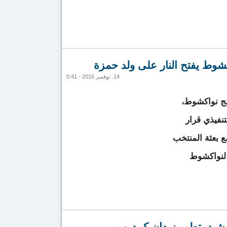
وط يفتح النار على ولد حمزة
14. نوفمبر 2016 - 0:41
نج نواكشوط،
تنفيذي قرار
ع بعثة المنتخب
 لنواكشوط
ينج نواكشوط يفتح النار على ولد حمزة
يشيد بتطور زيدان كمدرب