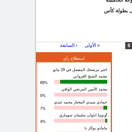
وعة الخامسة
لى بطولة كأس
حول المتخب المصري يعزز حظوظه بالتأهل لكأس العالم بعد فوزه علي غانا 2
« الأولى
‹ السابقة
8
صفر
استطلاع رأي
اختر مرشحك المفضل في 29 مايو
محمد الشيخ الغزواني
89%
محمد الأمين المرتجي الوافي
0%
حمادي سيدي المختار محمد عبدي
7%
أوتوما انتوان سلیمان سوماري
4%
مامادو بوكار با