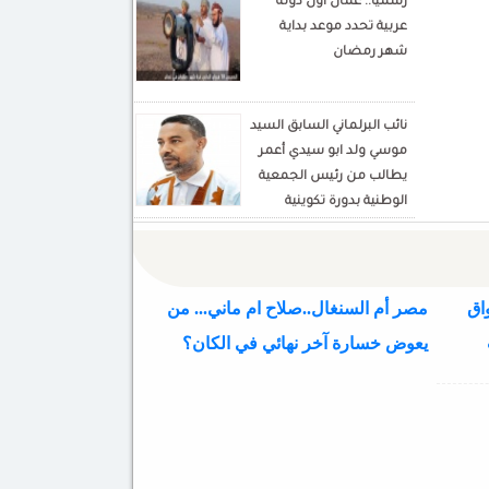
رسميا.. عُمان أول دولة
Écrivain et analyste
عربية تحدد موعد بداية
politique
شهر رمضان
نائب البرلماني السابق السيد
موسي ولد ابو سيدي أعمر
يطالب من رئيس الجمعية
الوطنية بدورة تكوينية
للنواب الجديد
اق
مصر أم السنغال..صلاح ام ماني... من
يعوض خسارة آخر نهائي في الكان؟