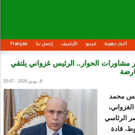
أخبار جهوية
فيديو
الأرشيف
إتصل بنا
Français
مشاورات الحوار.. الرئيس غزواني يلتقي
ارضة
8. يونيو 2026 - 20:47
ئيس محمد
الغزواني،
صر الرئاسي
ط، قادة