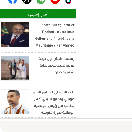
أخبار إقليمية
Entre Guerguerat et
Tindouf : où se joue
réellement l’intérêt de la
Mauritanie ? Par Ahmed
Mohamed Hamada
رسميا.. عُمان أول دولة
Écrivain et analyste
عربية تحدد موعد بداية
politique
شهر رمضان
نائب البرلماني السابق السيد
موسي ولد ابو سيدي أعمر
يطالب من رئيس الجمعية
الوطنية بدورة تكوينية
للنواب الجديد