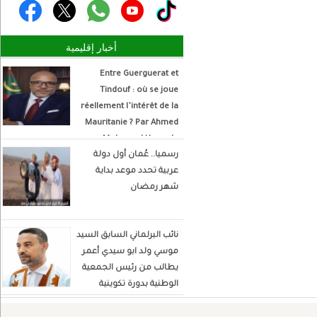
أخبار إقليمية
Entre Guerguerat et
Tindouf : où se joue
réellement l’intérêt de la
Mauritanie ? Par Ahmed
Mohamed Hamada
رسميا.. عُمان أول دولة
Écrivain et analyste
عربية تحدد موعد بداية
politique
شهر رمضان
نائب البرلماني السابق السيد
موسي ولد ابو سيدي أعمر
يطالب من رئيس الجمعية
الوطنية بدورة تكوينية
للنواب الجديد