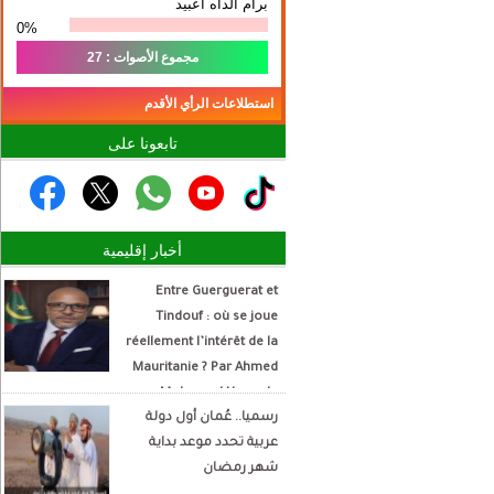
برام الداه اعبيد
0%
مجموع الأصوات : 27
استطلاعات الرأي الأقدم
تابعونا على
أخبار إقليمية
Entre Guerguerat et
Tindouf : où se joue
réellement l’intérêt de la
Mauritanie ? Par Ahmed
Mohamed Hamada
رسميا.. عُمان أول دولة
Écrivain et analyste
عربية تحدد موعد بداية
politique
شهر رمضان