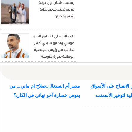
رسميا.. عُمان أول دولة
Écrivain et analyste
عربية تحدد موعد بداية
politique
شهر رمضان
نائب البرلماني السابق السيد
موسي ولد ابو سيدي أعمر
يطالب من رئيس الجمعية
الوطنية بدورة تكوينية
للنواب الجديد
الانفتاح على الأسواق
مصر أم السنغال..صلاح ام ماني... من
ية لتوفير الاسمنت
يعوض خسارة آخر نهائي في الكان؟