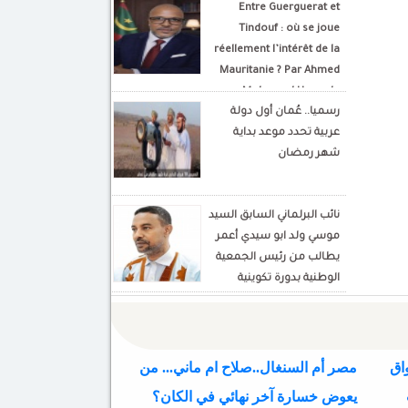
Entre Guerguerat et
Tindouf : où se joue
réellement l’intérêt de la
Mauritanie ? Par Ahmed
Mohamed Hamada
رسميا.. عُمان أول دولة
Écrivain et analyste
عربية تحدد موعد بداية
politique
شهر رمضان
نائب البرلماني السابق السيد
موسي ولد ابو سيدي أعمر
يطالب من رئيس الجمعية
الوطنية بدورة تكوينية
للنواب الجديد
اق
مصر أم السنغال..صلاح ام ماني... من
يعوض خسارة آخر نهائي في الكان؟