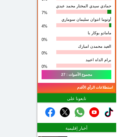
حمادي سيدي المختار محمد عبدي
7%
أوتوما انتوان سلیمان سوماري
4%
مامادو بوكار با
0%
العيد محمدن امبارك
0%
برام الداه اعبيد
0%
مجموع الأصوات : 27
استطلاعات الرأي الأقدم
تابعونا على
أخبار إقليمية