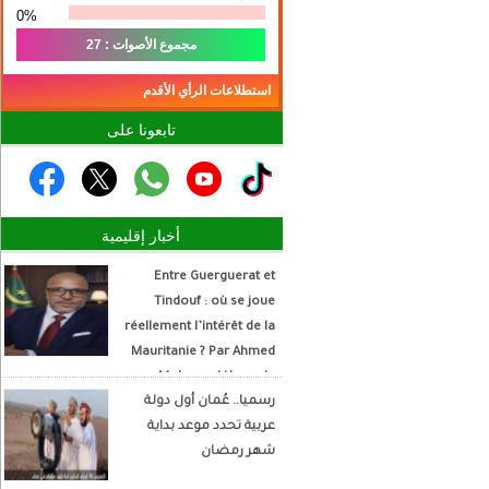
0%
مجموع الأصوات : 27
استطلاعات الرأي الأقدم
تابعونا على
أخبار إقليمية
Entre Guerguerat et
Tindouf : où se joue
réellement l’intérêt de la
Mauritanie ? Par Ahmed
Mohamed Hamada
رسميا.. عُمان أول دولة
Écrivain et analyste
عربية تحدد موعد بداية
politique
شهر رمضان